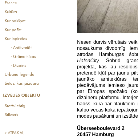
Esence
Kultūra
Kur nakšņot
Kur paēst
Kur iepirkties
Nesen durvis vērušais veika
nosaukums divdomīgi iemi
· Antikvariāti
atrodas Hamburgas šobrī
· Grāmatnīcas
HafenCity.
Šobrīd grandio
· Dizains
projektā, kas jau iesoļoji
pretendē kļūt par jaunu pil
Urbānā leģenda
jaunāko arhitektūras t
Lietas, kas jāizdara
piedāvājums iemieso jaun
par Eiropas spožāko (ko
IZVĒLIES OBJEKTU
dizaineru platformu. Interjer
haoss, kurā par plauktiem 
Stoffsüchtig
kalpo vecas koka iepakoju
Stilwerk
modes pasākumi un izstāde
Überseeboulevard 2
« ATPAKAĻ
20457 Hamburg