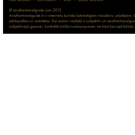
PAR MUMS
•
KONTAKTI
•
RSS
•
SEKO MUMS:
© anothertravelguide.com 2015
Anothertravelguide.lv ir interneta žurnāls laikmetīgiem mūsdienu ceļotājiem. Vi
pārbaudītas un izvērtētas. Visi autoru viedokļi ir subjektīvi un anothertravel
subjektīvajai gaumei, konkrētā mirkļa noskaņojumam vai kaut kas tajā būtiski ma