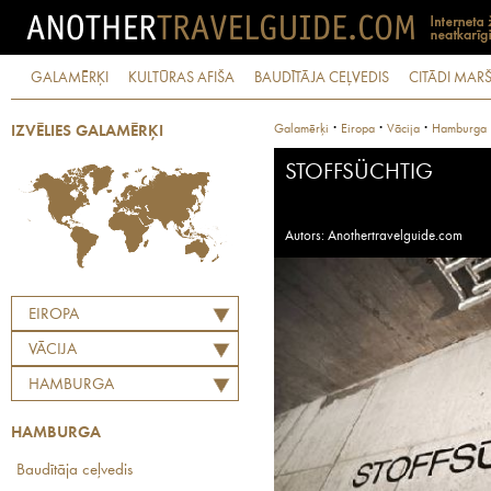
GALAMĒRĶI
KULTŪRAS AFIŠA
BAUDĪTĀJA CEĻVEDIS
CITĀDI MARŠ
·
·
·
Galamērķi
Eiropa
Vācija
Hamburga
IZVĒLIES GALAMĒRĶI
STOFFSÜCHTIG
Autors: Anothertravelguide.com
EIROPA
VĀCIJA
HAMBURGA
HAMBURGA
Baudītāja ceļvedis