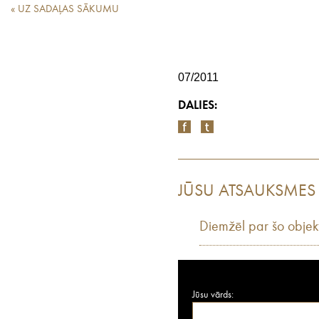
« UZ SADAĻAS SĀKUMU
07/2011
DALIES:
JŪSU ATSAUKSMES
Diemžēl par šo objek
Jūsu vārds: