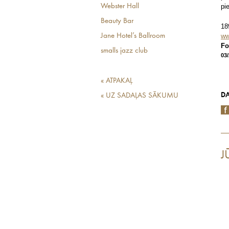
Webster Hall
pi
Beauty Bar
18
Jane Hotel’s Ballroom
ww
Fo
smalls jazz club
03
« ATPAKAĻ
DA
« UZ SADAĻAS SĀKUMU
J