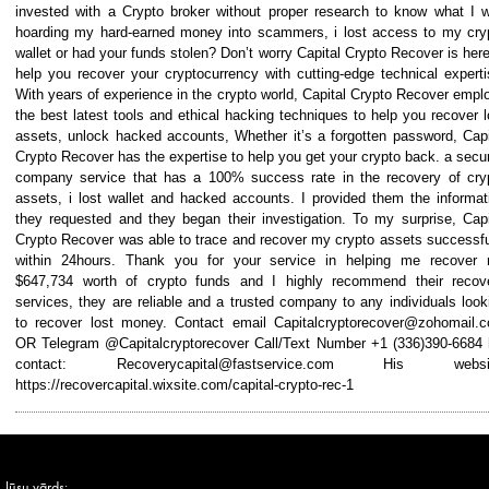
invested with a Crypto broker without proper research to know what I 
hoarding my hard-earned money into scammers, i lost access to my cry
wallet or had your funds stolen? Don’t worry Capital Crypto Recover is here
help you recover your cryptocurrency with cutting-edge technical experti
With years of experience in the crypto world, Capital Crypto Recover empl
the best latest tools and ethical hacking techniques to help you recover l
assets, unlock hacked accounts, Whether it’s a forgotten password, Capi
Crypto Recover has the expertise to help you get your crypto back. a secur
company service that has a 100% success rate in the recovery of cry
assets, i lost wallet and hacked accounts. I provided them the informat
they requested and they began their investigation. To my surprise, Capi
Crypto Recover was able to trace and recover my crypto assets successfu
within 24hours. Thank you for your service in helping me recover
$647,734 worth of crypto funds and I highly recommend their recov
services, they are reliable and a trusted company to any individuals look
to recover lost money. Contact email Capitalcryptorecover@zohomail.
OR Telegram @Capitalcryptorecover Call/Text Number +1 (336)390-6684 
contact: Recoverycapital@fastservice.com His websit
https://recovercapital.wixsite.com/capital-crypto-rec-1
Jūsu vārds: