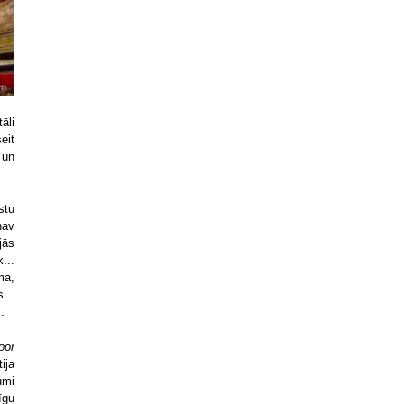
āli
eit
 un
stu
nav
jās
...
ma,
...
.
oor
ija
umi
īgu