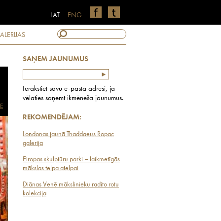
LAT
ENG
ALERIJAS
SAŅEM JAUNUMUS
Ierakstiet savu e-pasta adresi, ja
vēlaties saņemt ikmēneša jaunumus.
E
REKOMENDĒJAM:
Londonas jaunā Thaddaeus Ropac
galerija
Eiropas skulptūru parki – laikmetīgās
mākslas telpa atelpai
Diānas Venē mākslinieku radīto rotu
kolekcija