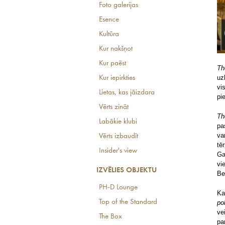
Foto galerijas
Esence
Kultūra
Kur nakšņot
Kur paēst
Th
uz
Kur iepirkties
vi
Lietas, kas jāizdara
pi
Vērts zināt
Th
Labākie klubi
pa
va
Vērts izbaudīt
tē
Insider's view
Ga
vi
IZVĒLIES OBJEKTU
Be
PH-D Lounge
Ka
Top of the Standard
po
ve
The Box
pa