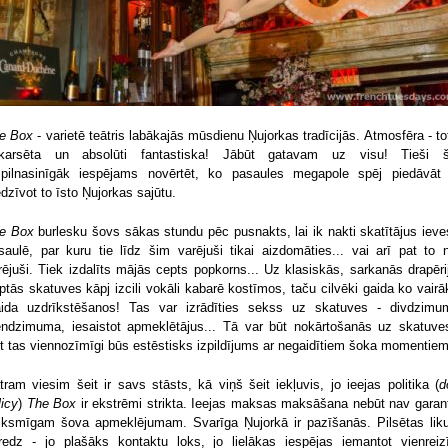
e Box
- varietē teātris labākajās mūsdienu Ņujorkas tradīcijās. Atmosfēra - tot
karsēta un absolūti fantastiska! Jābūt gatavam uz visu! Tieši š
spilnasinīgāk iespējams novērtēt, ko pasaules megapole spēj piedāvāt
edzīvot to īsto Ņujorkas sajūtu.
e Box
burlesku šovs sākas stundu pēc pusnakts, lai ik nakti skatītājus ieve
saulē, par kuru tie līdz šim varējuši tikai aizdomāties... vai arī pat to 
rējuši. Tiek izdalīts mājās cepts popkorns... Uz klasiskās, sarkanās drapēri
rptās skatuves kāpj izcili vokāli kabarē kostīmos, taču cilvēki gaida ko vairāk
ida uzdrīkstēšanos! Tas var izrādīties sekss uz skatuves - divdzimu
endzimuma, iesaistot apmeklētājus... Tā var būt nokārtošanās uz skatuves
t tas viennozīmīgi būs estēstisks izpildījums ar negaidītiem šoka momentiem
tram viesim šeit ir savs stāsts, kā viņš šeit iekļuvis, jo ieejas politika (
d
licy
)
The Box
ir ekstrēmi strikta. Ieejas maksas maksāšana nebūt nav garant
iksmīgam šova apmeklējumam. Svarīga Ņujorkā ir pazīšanās. Pilsētas lik
redz - jo plašāks kontaktu loks, jo lielākas iespējas iemantot vienreiz