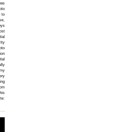
was
pto
 to
se,
oys
ost
tal
ity
pto
ion
tal
lly
 my
ery
ing
com
his
e: