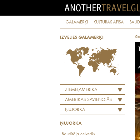
GALAMĒRĶI
KULTŪRAS AFIŠA
BAUD
Ga
IZVĒLIES GALAMĒRĶI
A
ZIEMEĻAMERIKA
AMERIKAS SAVIENOTĀS
VALSTIS
ŅUJORKA
ŅUJORKA
Baudītāja ceļvedis