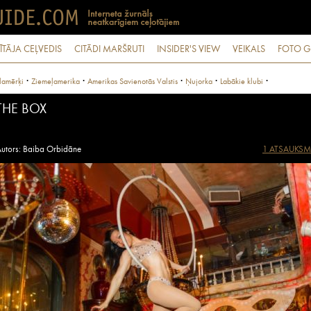
ĪTĀJA CEĻVEDIS
CITĀDI MARŠRUTI
INSIDER'S VIEW
VEIKALS
FOTO G
·
·
·
·
·
lamērķi
Ziemeļamerika
Amerikas Savienotās Valstis
Ņujorka
Labākie klubi
THE BOX
utors: Baiba Orbidāne
1 ATSAUKSM