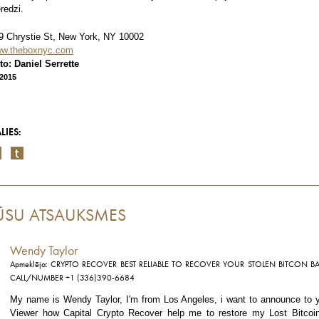
eredzi.
9 Chrystie St, New York, NY 10002
w.theboxnyc.com
to: Daniel Serrette
/2015
LIES:
ŪSU ATSAUKSMES
Wendy Taylor
Apmeklēja: CRYPTO RECOVER BEST RELIABLE TO RECOVER YOUR STOLEN BITCON B
CALL/NUMBER +1 (336)390-6684
My name is Wendy Taylor, I'm from Los Angeles, i want to announce to 
Viewer how Capital Crypto Recover help me to restore my Lost Bitcoin