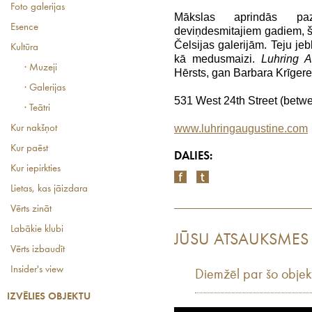
Foto galerijas
Mākslas aprindās pa
Esence
deviņdesmitajiem gadiem, š
Čelsijas galerijām. Teju jeb
Kultūra
kā medusmaizi.
Luhring A
· Muzeji
Hērsts, gan Barbara Krīger
· Galerijas
531 West 24th Street (betw
· Teātri
www.luhringaugustine.com
Kur nakšņot
Kur paēst
DALIES:
Kur iepirkties
Lietas, kas jāizdara
Vērts zināt
Labākie klubi
JŪSU ATSAUKSMES
Vērts izbaudīt
Insider's view
Diemžēl par šo objek
IZVĒLIES OBJEKTU