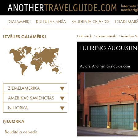
GALAMĒRĶI
KULTŪRAS AFIŠA
BAUDĪTĀJA CEĻVEDIS
CITĀDI MARŠ
·
·
Galamērķi
Ziemeļamerika
Amerikas Sa
IZVĒLIES GALAMĒRĶI
LUHRING AUGUSTIN
Autors: Anothertravelguide.com
ZIEMEĻAMERIKA
AMERIKAS SAVIENOTĀS
VALSTIS
ŅUJORKA
ŅUJORKA
Baudītāja ceļvedis