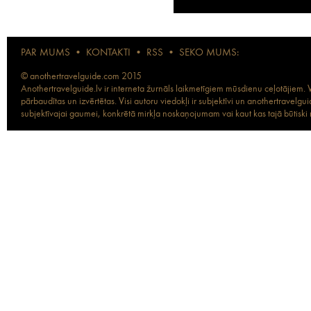
PAR MUMS
•
KONTAKTI
•
RSS
•
SEKO MUMS:
© anothertravelguide.com 2015
Anothertravelguide.lv ir interneta žurnāls laikmetīgiem mūsdienu ceļotājiem. Vi
pārbaudītas un izvērtētas. Visi autoru viedokļi ir subjektīvi un anothertravel
subjektīvajai gaumei, konkrētā mirkļa noskaņojumam vai kaut kas tajā būtiski ma