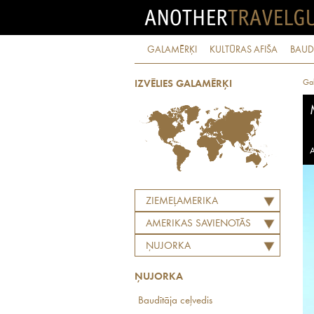
GALAMĒRĶI
KULTŪRAS AFIŠA
BAUD
Ga
IZVĒLIES GALAMĒRĶI
A
ZIEMEĻAMERIKA
AMERIKAS SAVIENOTĀS
VALSTIS
ŅUJORKA
ŅUJORKA
Baudītāja ceļvedis