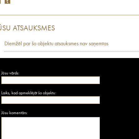
ŪSU ATSAUKSMES
Diemžēl par šo objektu atsauksmes nav saņemtas
Jūsu vārds:
Laiks, kad apmeklējāt šo objektu:
Jūsu komentārs: