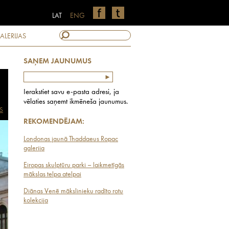
LAT
ENG
ALERIJAS
SAŅEM JAUNUMUS
Ierakstiet savu e-pasta adresi, ja
vēlaties saņemt ikmēneša jaunumus.
S
REKOMENDĒJAM:
Londonas jaunā Thaddaeus Ropac
galerija
Eiropas skulptūru parki – laikmetīgās
mākslas telpa atelpai
Diānas Venē mākslinieku radīto rotu
kolekcija