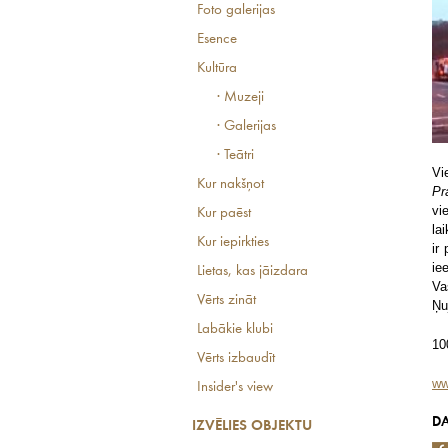
Foto galerijas
Esence
Kultūra
· Muzeji
· Galerijas
· Teātri
Vi
Kur nakšņot
Pr
vi
Kur paēst
la
Kur iepirkties
ir
ie
Lietas, kas jāizdara
Va
Vērts zināt
Ņu
Labākie klubi
10
Vērts izbaudīt
ww
Insider's view
DA
IZVĒLIES OBJEKTU