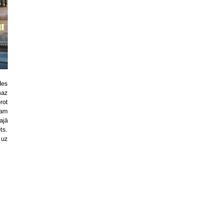
des
maz
rot
mam
ajā
ts.
 uz