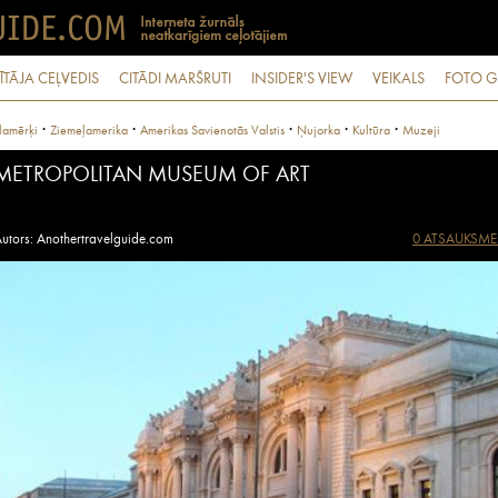
ĪTĀJA CEĻVEDIS
CITĀDI MARŠRUTI
INSIDER'S VIEW
VEIKALS
FOTO G
·
·
·
·
·
lamērķi
Ziemeļamerika
Amerikas Savienotās Valstis
Ņujorka
Kultūra
Muzeji
METROPOLITAN MUSEUM OF ART
utors: Anothertravelguide.com
0 ATSAUKSME