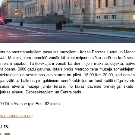
ens no pazīstamākajiem pasaules muzejiem - līdzās Parīzes Luvrai un Madri
ado
. Muzejs, kuru apmeklē vairāk kā pieci miljoni cilvēku gadā un kurā vis
enreiz ir jāpabūt. Tā kolekcijā ir vairāk kā divi miljoni mākslas objektu, aptve
ika posmu 5000 gadu garumā. Īstais brīdis Metropolitena muzeja apmeklēju
 piektdienas un sestdienas pievakares no plkst. 18.00 līdz 20.00, kad galven
ejas zālē uz balkona pie galdiņiem servē kokteiļus un fonā spēlē stīgu kvarte
sarās atvērta muzeja jumta terase, no kuras paveras brīnišķīgs skats
jorkas ainavu. Debesskrāpjiem un Centrālparku.
00 Fifth Avenue (pie East 82 ielas)
w.metmuseum.org
LIES: