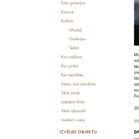
Foto galerijas
Esence
Kultūra
· Muzeji
· Galerijas
· Teātri
Mu
Kur nakšņot
mā
Kur paēst
ēk
iz
Kur iepirkties
lī
Lietas, kas jāizdara
st
mu
Vērts zināt
Fo
Labākie klubi
10
Vērts izbaudīt
Insider's view
ww
IZVĒLIES OBJEKTU
DA