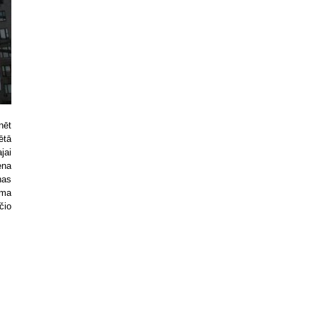
nēt
ētā
jai
ena
nas
ima
čio