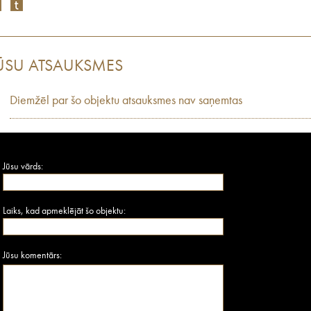
ŪSU ATSAUKSMES
Diemžēl par šo objektu atsauksmes nav saņemtas
Jūsu vārds:
Laiks, kad apmeklējāt šo objektu:
Jūsu komentārs: