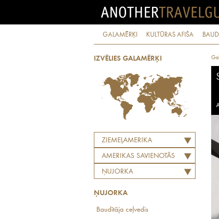
GALAMĒRĶI
KULTŪRAS AFIŠA
BAUD
Ga
IZVĒLIES GALAMĒRĶI
A
ZIEMEĻAMERIKA
AMERIKAS SAVIENOTĀS
VALSTIS
ŅUJORKA
ŅUJORKA
Baudītāja ceļvedis