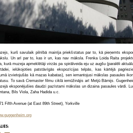
zejs, kurš savulaik pilnībā mainīja priekšstatus par to, kā pieņemts ekspo
kslu. Un arī par to, kas ir un, kas nav māksla. Frenka Loida Raita projekt
a, kurā muzeja apmeklētāji virzās pa spirālveida eju uz augšu (paralēli aktuāla
stādei, ielūkojoties patstāvīgās ekspozīcijas telpās, kas kārtējā pagriezi
kumā izvietojušās kā mazas kabatas), sen iemantojusi mākslas pasaules iko
atusu. To savā
Cremaster
filmu ciklā iemūžinājis arī Metjū Bārnijs. Gugenhe
zejā eksponējušies daudzi pazīstami mākslas un dizaina pasaules vārdi. Lu
ntana, Bils Viola, Zaha Hadida u.c.
71 Fifth Avenue (at East 89th Street), Yorkville
w.guggenheim.org
LIES: