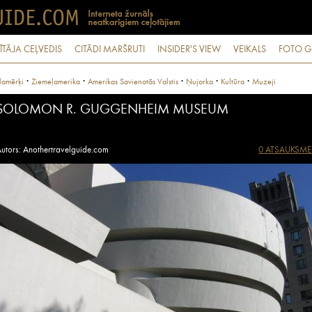
ĪTĀJA CEĻVEDIS
CITĀDI MARŠRUTI
INSIDER'S VIEW
VEIKALS
FOTO G
·
·
·
·
·
lamērķi
Ziemeļamerika
Amerikas Savienotās Valstis
Ņujorka
Kultūra
Muzeji
SOLOMON R. GUGGENHEIM MUSEUM
utors: Anothertravelguide.com
0 ATSAUKSME