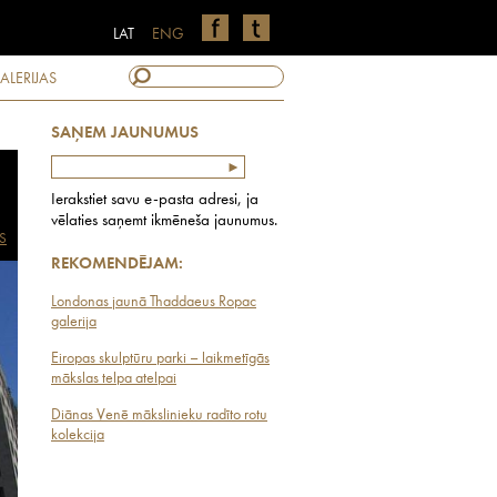
LAT
ENG
ALERIJAS
SAŅEM JAUNUMUS
Ierakstiet savu e-pasta adresi, ja
vēlaties saņemt ikmēneša jaunumus.
S
REKOMENDĒJAM:
Londonas jaunā Thaddaeus Ropac
galerija
Eiropas skulptūru parki – laikmetīgās
mākslas telpa atelpai
Diānas Venē mākslinieku radīto rotu
kolekcija