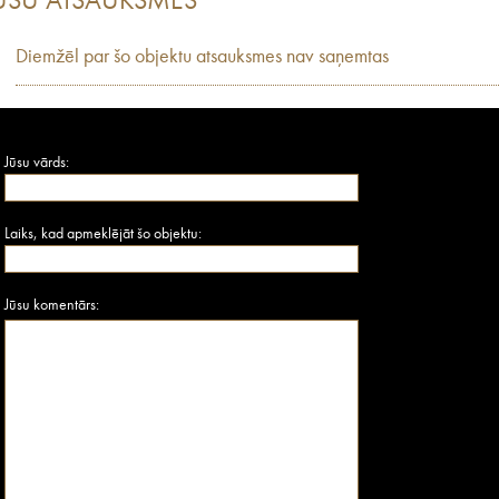
ŪSU ATSAUKSMES
Diemžēl par šo objektu atsauksmes nav saņemtas
Jūsu vārds:
Laiks, kad apmeklējāt šo objektu:
Jūsu komentārs: