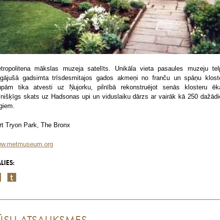
tropolitena mākslas muzeja satelīts. Unikāla vieta pasaules muzeju tel
gājušā gadsimta trīsdesmitajos gados akmeņi no franču un spāņu klost
upām tika atvesti uz Ņujorku, pilnībā rekonstruējot senās klosteru ēk
īnišķīgs skats uz Hadsonas upi un viduslaiku dārzs ar vairāk kā 250 dažād
giem.
rt Tryon Park, The Bronx
w.metmuseum.org
LIES: