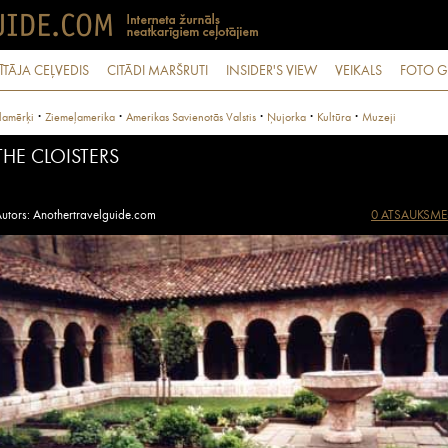
ĪTĀJA CEĻVEDIS
CITĀDI MARŠRUTI
INSIDER'S VIEW
VEIKALS
FOTO G
·
·
·
·
·
lamērķi
Ziemeļamerika
Amerikas Savienotās Valstis
Ņujorka
Kultūra
Muzeji
THE CLOISTERS
utors: Anothertravelguide.com
0 ATSAUKSME