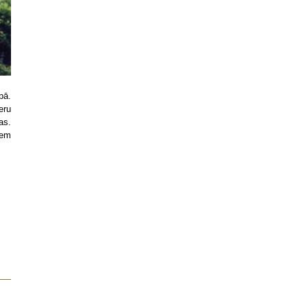
pā.
eru
as.
iem