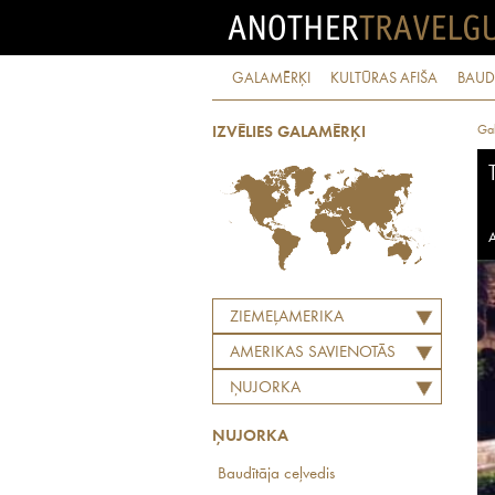
GALAMĒRĶI
KULTŪRAS AFIŠA
BAUD
Ga
IZVĒLIES GALAMĒRĶI
A
ZIEMEĻAMERIKA
AMERIKAS SAVIENOTĀS
VALSTIS
ŅUJORKA
ŅUJORKA
Baudītāja ceļvedis