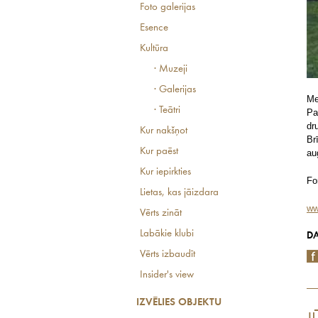
Foto galerijas
Esence
Kultūra
· Muzeji
· Galerijas
Me
· Teātri
Pa
dr
Kur nakšņot
Br
Kur paēst
au
Kur iepirkties
Fo
Lietas, kas jāizdara
ww
Vērts zināt
Labākie klubi
DA
Vērts izbaudīt
Insider's view
IZVĒLIES OBJEKTU