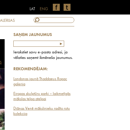
LAT
ENG
ALERIJAS
SAŅEM JAUNUMUS
Ierakstiet savu e-pasta adresi, ja
vēlaties saņemt ikmēneša jaunumus.
S
REKOMENDĒJAM:
Londonas jaunā Thaddaeus Ropac
galerija
Eiropas skulptūru parki – laikmetīgās
mākslas telpa atelpai
Diānas Venē mākslinieku radīto rotu
kolekcija