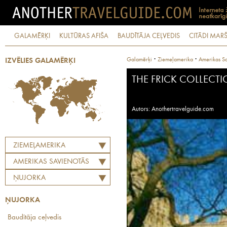
GALAMĒRĶI
KULTŪRAS AFIŠA
BAUDĪTĀJA CEĻVEDIS
CITĀDI MARŠ
·
·
Galamērķi
Ziemeļamerika
Amerikas Sa
IZVĒLIES GALAMĒRĶI
THE FRICK COLLECT
Autors: Anothertravelguide.com
ZIEMEĻAMERIKA
AMERIKAS SAVIENOTĀS
VALSTIS
ŅUJORKA
ŅUJORKA
Baudītāja ceļvedis