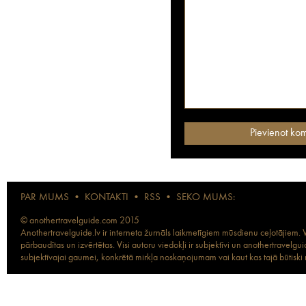
PAR MUMS
•
KONTAKTI
•
RSS
•
SEKO MUMS:
© anothertravelguide.com 2015
Anothertravelguide.lv ir interneta žurnāls laikmetīgiem mūsdienu ceļotājiem. Vi
pārbaudītas un izvērtētas. Visi autoru viedokļi ir subjektīvi un anothertravel
subjektīvajai gaumei, konkrētā mirkļa noskaņojumam vai kaut kas tajā būtiski ma