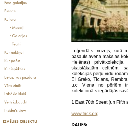
Foto galerijas
Esence
Kultūra
· Muzeji
· Galerijas
· Teātri
Leģendārs muzejs, kurā r
Kur nakšņot
pasaulslavenā mākslas kole
Kur paēst
Helēnas) privātkolekcij
skaistākajām celtnēm, sa
Kur iepirkties
kolekcijas pērļu vidū rodam
Lietas, kas jāizdara
El Greko, Ticians, Rembra
u.c. Viena no pērlēm 
Vērts zināt
kolekcionārs iegādājās sav
Labākie klubi
1 East 70th Street (un Fifth
Vērts izbaudīt
Insider's view
www.frick.org
IZVĒLIES OBJEKTU
DALIES: