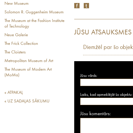
New Museum
Solomon R. Guggenheim Museum
The Museum at the Fashion Institute
of Technology
JŪSU ATSAUKSMES
Neue Galerie
The Frick Collection
Diemžēl par šo objek
The Cloisters
Metropolitan Museum of Art
The Museum of Modern Art
(MoMa)
Jūsu vārds:
« ATPAKAĻ
Laiks, kad apmeklējāt šo objektu:
« UZ SADAĻAS SĀKUMU
Jūsu komentārs: