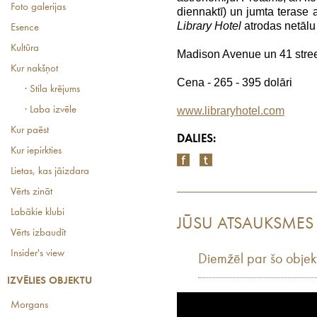
Foto galerijas
diennaktī) un jumta terase
Library Hotel
atrodas netālu
Esence
Kultūra
Madison Avenue un 41 stree
Kur nakšņot
Cena - 265 - 395 dolāri
· Stila krējums
· Laba izvēle
www.libraryhotel.com
Kur paēst
DALIES:
Kur iepirkties
Lietas, kas jāizdara
Vērts zināt
Labākie klubi
JŪSU ATSAUKSMES
Vērts izbaudīt
Insider's view
Diemžēl par šo objek
IZVĒLIES OBJEKTU
Morgans