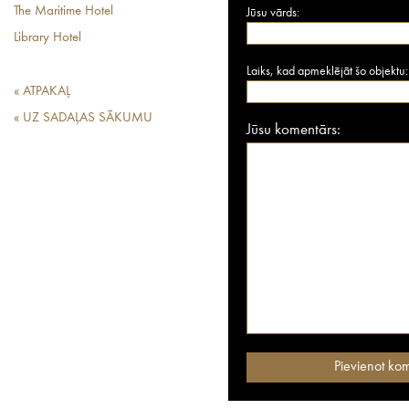
The Maritime Hotel
Jūsu vārds:
Library Hotel
Laiks, kad apmeklējāt šo objektu:
« ATPAKAĻ
« UZ SADAĻAS SĀKUMU
Jūsu komentārs: