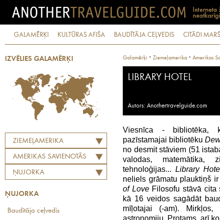
GALAMĒRĶI
KULTŪRAS AFIŠA
BAUDĪTĀJA CEĻVEDIS
CITĀDI MARŠ
·
·
Galamērķi
Ziemeļamerika
Amerikas Sa
IZVĒLIES GALAMĒRĶI
LIBRARY HOTEL
Autors: Anothertravelguide.com
Viesnīca - bibliotēka, k
pazīstamajai bibliotēku
Dewe
ZIEMEĻAMERIKA
no desmit stāviem (51 istaba,
AMERIKAS SAVIENOTĀS
valodas, matemātika, zi
VALSTIS
tehnoloģijas...
Library Hote
ŅUJORKA
neliels grāmatu plauktiņš i
of Love
Filosofu stāvā cita
ŅUJORKA
kā 16 veidos sagādāt bau
mīļotajai (-am). Mirkļos
Baudītāja ceļvedis
astronomiju. Protams, arī k