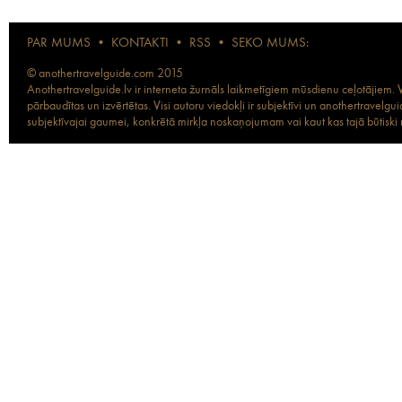
PAR MUMS
•
KONTAKTI
•
RSS
•
SEKO MUMS:
© anothertravelguide.com 2015
Anothertravelguide.lv ir interneta žurnāls laikmetīgiem mūsdienu ceļotājiem. Vi
pārbaudītas un izvērtētas. Visi autoru viedokļi ir subjektīvi un anothertravel
subjektīvajai gaumei, konkrētā mirkļa noskaņojumam vai kaut kas tajā būtiski ma